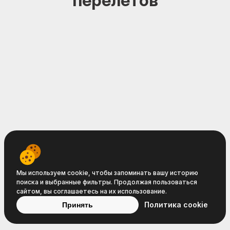
перелётов
Travelpayouts © 2008−2026
Условия
Политика
Политика
Мы используем cookie, чтобы запоминать вашу историю
поиска и выбранные фильтры. Продолжая пользоваться
обслуживания
конфиденциальности
cookie
сайтом, вы соглашаетесь на их использование.
Политика cookie
Принять